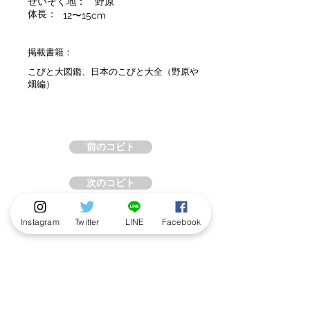
せいそく地：
野原
体長：
12〜15cm
掲載書籍：
こびと大図鑑、日本のこびと大全（野原や
畑編）
前のコビト
次のコビト
Instagram
Twitter
LINE
Facebook