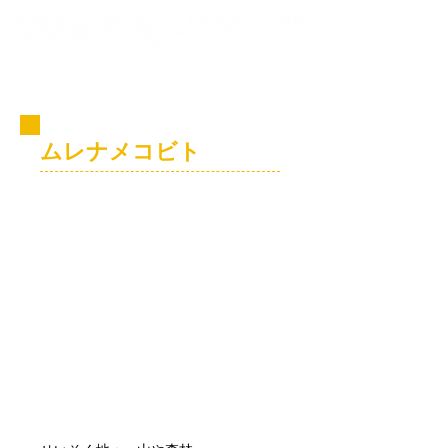
コビト紹介
ムレナメコビト