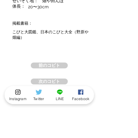
せいそく地：
畑や田んぼ
体長：
20〜30cm
掲載書籍：
こびと大図鑑、日本のこびと大全（野原や
畑編）
前のコビト
次のコビト
Instagram
Twitter
LINE
Facebook