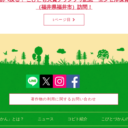
（福井県福井市）訪問！
1ページ目
著作物の利用に関するお問い合わせ
かん」とは？
ニュース
コビト紹介
こびとづかん