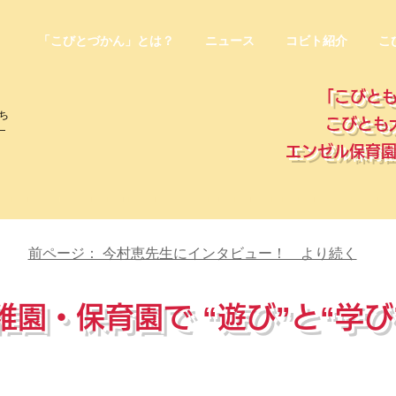
「こびとづかん」とは？
ニュース
コビト紹介
こ
「こびとも
ち
こびとも
―
エンゼル保育
前ページ： 今村恵先生にインタビュー！ より続く
稚園・保育園で “遊び”と“学び