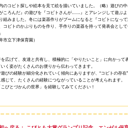
内のコビト探しや絵本を見て絵を描いていました。（略）遊びの中
がころんだ』の遊びを『コビトさんが……』とアレンジして遊ぶよ
り組みました。冬には楽器作りがブームになると『コビトになって
、コビトのかぶりものを作り、手作りの楽器を持って発表会として
」
井市立下津保育園）
ジを広げて、友達と共有し、積極的に「やりたいこと」に向かって
ていく姿がたくさんのお便りから伝わってきます。
遊びの経験が細分化されていく傾向にありますが、“コビトの存在
に感じて、たくさんの経験につながっていることが考えられます。
「こびとづかんの世界」を経験してみてください！
初へ戻る： こびとも大賞グランプリ記念 エンゼル保