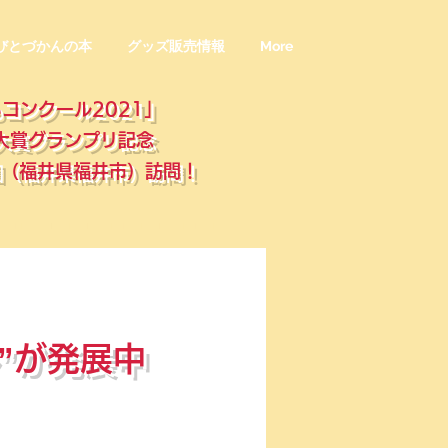
びとづかんの本
グッズ販売情報
More
コンクール2021」
大賞グランプリ記念
園（福井県福井市）訪問！
”が発展中