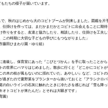
どもたちの様子が届いています。
スで、秋のはじめから大のコビトブームが到来しました。図鑑を片
、仕掛けを作っては、まだかまだかとコビトに出会えることに期待
け作りをすると、友達と協力したり、相談したり、仕掛けを工夫し
、この時期に大切な子どもの学びにもつながりました」
市藤田ひまわり園・ゆり組）
に進級し、保育室にあった『こびとづかん』を手に取ったことから
トの世界にハマりはじめました。散歩に行くと『どこかにコビトが
この木の枝が風もないのに揺れていた。あやしい』など、コビトの
が過ぎたので夏野菜をプランターから抜いておくと『アラシクロバ
庭の白いラインの石灰に触れたときに冷たさを感じれば『雪も降っ
キオトコビトが来たんだ』とそれは大騒ぎです」
育園）