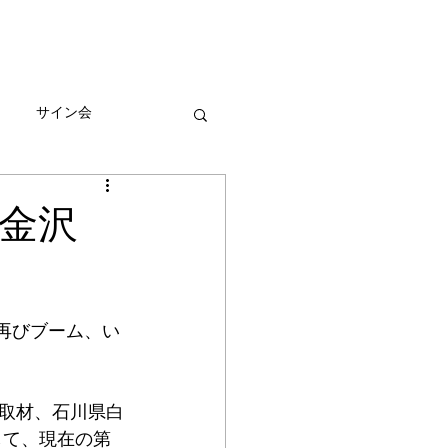
びとづかんの本
グッズ販売情報
More
サイン会
ーン
聞金沢
再びブーム、い
取材、石川県白
して、現在の第