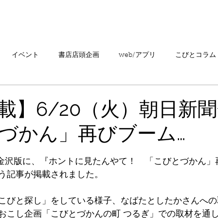
「こびとづかん」とは？
ニュース
コビト紹介
こ
イベント
書店店頭企画
web/アプリ
こびとコラム
売情報
20周年
カプセルトイ
読者の声
キャンペ
載】6/20（火）朝日新
づかん」再びブーム…
こびとづかんの町つるぎ
聞金沢版に、『ホントに見たんやて！　「こびとづかん」
う記事が掲載されました。
こびと探し」をしている様子、なばたとしたかさんへの
おこし企画「こびとづかんの町 つるぎ」での取材を通