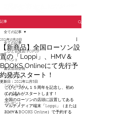
記事
全ての記事
2021年10月15日
全ての記事
【新商品】全国ローソン設
こびと百貨店/POPUP
置の「Loppi」、HMV＆
イベント
BOOKS Onlineにて先行予
書店店頭企画
約発売スタート！
web/アプリ
更新日：
2021年11月5日
こびとコラム
こびとづかん１５周年を記念し、初め
ての試みがスタートします！
サイン会
全国のローソンの店頭に設置してある
プレゼント
マルチメディア端末「Loppi」（または
HMV＆BOOKS Online）で予約する
ニュース