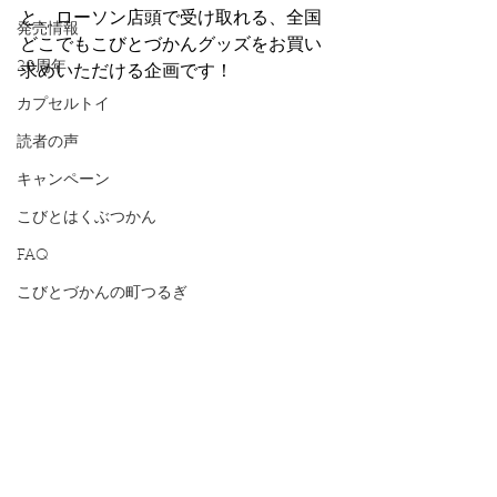
と、ローソン店頭で受け取れる、全国
発売情報
どこでもこびとづかんグッズをお買い
20周年
求めいただける企画です！
カプセルトイ
読者の声
キャンペーン
こびとはくぶつかん
FAQ
こびとづかんの町つるぎ