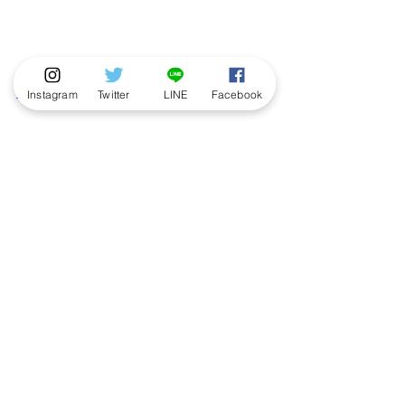
■Loppiでの購入方法（動画）
Instagram
Twitter
LINE
Facebook
https://youtu.be/Lj7MJxXz-cA
■本企画に関するお問い合わせ
株式会社マインドワークス・エンタテ
インメント
メール： 
info@mindworks-ent.jp
ニュース
発売情報