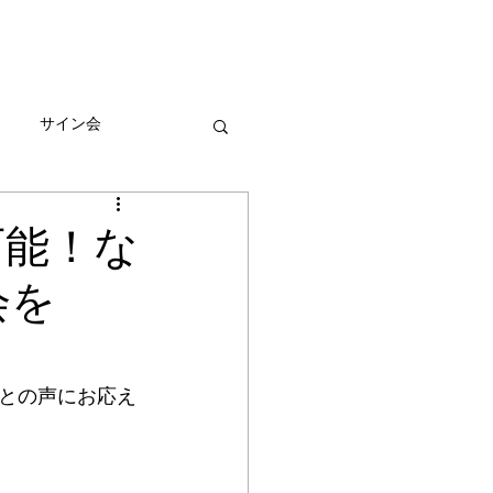
びとづかんの本
グッズ販売情報
More
サイン会
ーン
可能！な
会を
との声にお応え