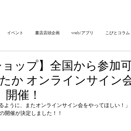
「こびとづかん」とは？
ニュース
コビト紹介
こ
イベント
書店店頭企画
web/アプリ
こびとコラム
売情報
20周年
カプセルトイ
読者の声
キャンペ
ショップ】全国から参加
たか オンラインサイン
こびとづかんの町つるぎ
土）開催！
るように、またオンラインサイン会をやってほしい！」
）の開催が決定しました！！