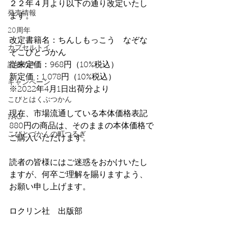
２２年４月より以下の通り改定いたし
発売情報
ます。
20周年
改定書籍名：ちんしもっこう　なぞな
カプセルトイ
ぞこびとづかん
従来定価：968円（10%税込）
読者の声
新定価：1,078円（10%税込）　
キャンペーン
※2022年4月1日出荷分より
こびとはくぶつかん
現在、市場流通している本体価格表記
FAQ
880円の商品は、そのままの本体価格で
こびとづかんの町つるぎ
ご購入いただけます。
読者の皆様にはご迷惑をおかけいたし
ますが、何卒ご理解を賜りますよう、
お願い申し上げます。
ロクリン社　出版部