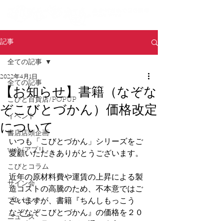
記事
全ての記事
2022年4月1日
全ての記事
【お知らせ】書籍（なぞな
こびと百貨店/POPUP
ぞこびとづかん）価格改定
イベント
について
書店店頭企画
いつも「こびとづかん」シリーズをご
web/アプリ
愛顧いただきありがとうございます。
こびとコラム
近年の原材料費や運賃の上昇による製
サイン会
造コストの高騰のため、不本意ではご
プレゼント
ざいますが、書籍『ちんしもっこう　
なぞなぞこびとづかん』の価格を２０
ニュース