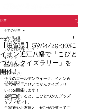
記事
全ての記事
2022年4月15日
全ての記事
【滋賀県】GW(4/29-30)に
こびと百貨店/POPUP
イオン近江八幡で「こびと
イベント
づかんクイズラリー」を
書店店頭企画
開催！
web/アプリ
今度のゴールデンウイーク、イオン近
こびとコラム
江八幡で「こびとづかんクイズラリ
ー」を開催します！
サイン会
全問正解すると、こびとづかんグッズ
プレゼント
をプレゼント。
ニュース
ご家族やお友達と、ぜひぜひ奮ってご