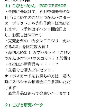
■イベント内容
１）こびとづかん　POP UP SHOP
・全国に先駆けて、６月中旬発売の新
刊『はじめてのこびとづかん〜スター
ターブック〜』を先行予約・販売いた
します。（予約はイベント開始日よ
り。お渡しは5/28〜）
・完売必至の「カクレモモジリ　ぬい
ぐるみS」を限定数入荷！
・品切れ続出！ カプセルトイ「こびと
づかん おすわりマスコット」も設置！
・そのほか新商品も・・・！？
・先着でご購入プレゼント！
★エポスカードをお持ちの方は、購入
時にスペシャル抽選会にご参加いただ
けます！
　豪華景品は追って発表いたします！
２）こびと研究パーク