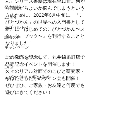
ん」シリーズ書籍は現在全10冊。何か
発売情報
ら読んだらよいか悩んでしまうという
方のために、2022年6月中旬に、「こ
20周年
びとづかん」の世界への入門書として
カプセルトイ
新たに『はじめてのこびとづかん〜ス
ターターブック〜』を刊行することと
読者の声
なりました！
キャンペーン
この発売を記念して、丸井錦糸町店で
こびとはくぶつかん
発売記念イベントを開催します！
FAQ
久々のリアル対面でのこびと研究家・
こびとづかんの町つるぎ
なばたとしたかのサイン会も開催！
ぜひぜひ、ご家族・お友達と何度でも
遊びにきてください！