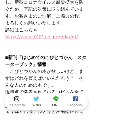
し、新型コロナウイルス感染拡大を防
ぐため、下記の対策に取り組んでいま
す。お客さまのご理解、ご協力の程、
よろしくお願いいたします。
詳細はこちら≫　
https://www.0101.co.jp/torikumi/
■新刊「はじめてのこびとづかん　スタ
ーターブック」情報
「こびとづかんの本が欲しいけど、ま
ずはどれを買えばいいんだろう？」そ
んな人のための本です。
現時点で発表されているコビトを全て
収録。様々なコラムやゲームも掲載。
Instagram
Twitter
LINE
Facebook
遊びや学びもつめあわせた、読者を飽
きさせない盛りだくさんの内容になっ
ています。
シリーズをくわしく紹介するブックガ