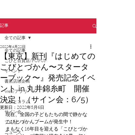
記事
全ての記事
2022年4月22日
全ての記事
【東京】新刊『はじめての
こびと百貨店/POPUP
こびとづかん〜スタータ
イベント
ーブック〜』発売記念イベ
書店店頭企画
ント in 丸井錦糸町 開催
web/アプリ
決定！（サイン会：6/5）
こびとコラム
更新日：
2022年5月6日
サイン会
現在、全国の子どもたちの間で静かな
こびとづかんブームが発生中！
プレゼント
まもなく16年目を迎える「こびとづか
ニュース