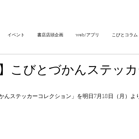
「こびとづかん」とは？
ニュース
コビト紹介
こ
イベント
書店店頭企画
web/アプリ
こびとコラム
売情報
20周年
カプセルトイ
読者の声
キャンペ
】こびとづかんステッカ
こびとづかんの町つるぎ
かんステッカーコレクション」を明日7月18日（月）よ