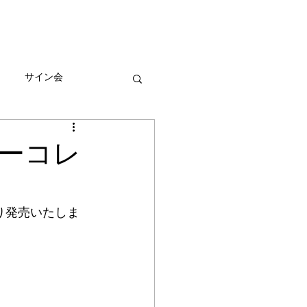
びとづかんの本
グッズ販売情報
More
サイン会
ーン
ーコレ
り発売いたしま