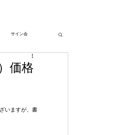
びとづかんの本
グッズ販売情報
More
サイン会
ーン
）価格
ざいますが、書
。