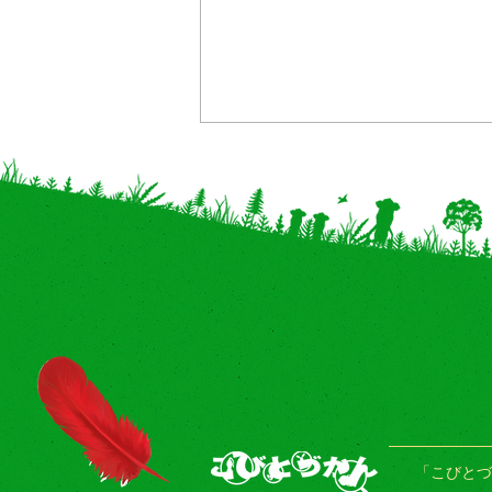
【重版/プレゼント】"手芸"本
『こびとづかんのこびとづく
り』重版出来！
「こびとづ