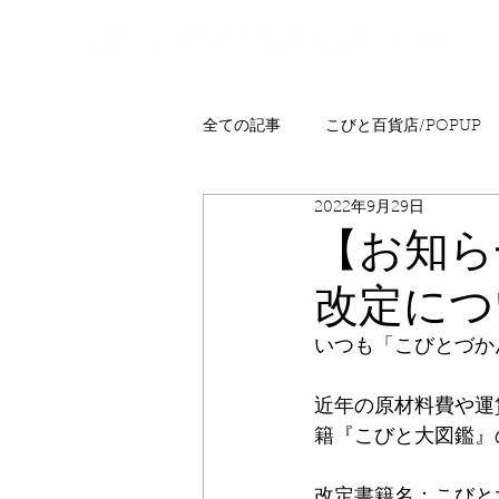
全ての記事
こびと百貨店/POPUP
2022年9月29日
プレゼント
ニュース
発
【お知ら
改定につ
こびとはくぶつかん
FAQ
いつも「こびとづか
近年の原材料費や運
籍『こびと大図鑑』の
改定書籍名：こびと