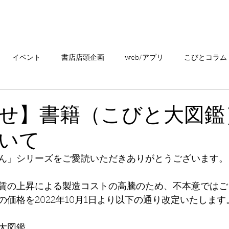
「こびとづかん」とは？
ニュース
コビト紹介
こ
イベント
書店店頭企画
web/アプリ
こびとコラム
売情報
20周年
カプセルトイ
読者の声
キャンペ
せ】書籍（こびと大図鑑
いて
こびとづかんの町つるぎ
ん」シリーズをご愛読いただきありがとうございます。
賃の上昇による製造コストの高騰のため、不本意ではご
価格を2022年10月1日より以下の通り改定いたします
大図鑑