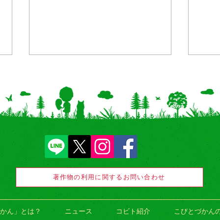
【愛媛県】「あかがねミュー
【石
ジアム」にて8/11（火・
型P
祝）〜「こびとを探せ！」イ
ーケ
著作物の利用に関するお問い合わせ
ベントを開催！
かん」とは？
ニュース
コビト紹介
こびとづかん