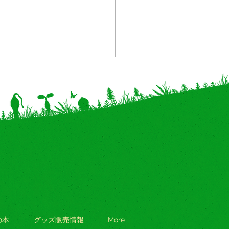
川県 追加】イベント体験
OP UP「こびとづかん マ
ット」全国巡回中！
の本
グッズ販売情報
More