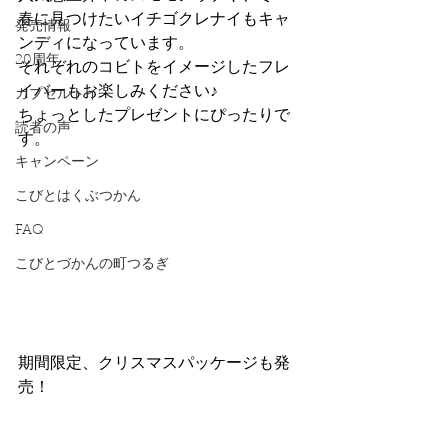
春に見つけたいイチゴクレナイもキャ
発売情報
ンディになっています。
20周年
それぞれのコビトをイメージしたフレ
イバーもお楽しみください♪
カプセルトイ
ちょっとしたプレゼントにぴったりで
読者の声
す。
キャンペーン
こびとはくぶつかん
FAQ
こびとづかんの町つるぎ
期間限定、クリスマスパッケージも発
売！