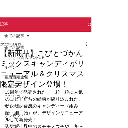
記事
全ての記事
2022年11月15日
全ての記事
【新商品】こびとづかん
こびと百貨店/POPUP
ミックスキャンディがリ
イベント
ニューアル＆クリスマス
書店店頭企画
限定デザイン登場！
web/アプリ
15周年で発売された、一粒一粒に人気
こびとコラム
のコビトたちの絵柄が練り込まれた、
サクサク食感のキャンディー（組み
サイン会
飴・細工飴）が、デザインリニューア
プレゼント
ルして新発売！
ニュース
人気急上昇中のスモモノウチや、冬〜