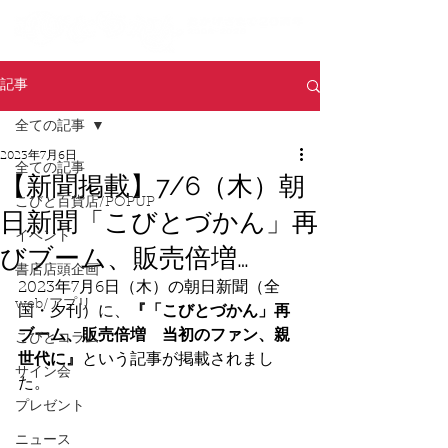
記事
全ての記事
2023年7月6日
全ての記事
【新聞掲載】7/6（木）朝
こびと百貨店/POPUP
日新聞「こびとづかん」再
イベント
びブーム、販売倍増…
書店店頭企画
2023年7月6日（木）の朝日新聞（全
web/アプリ
国・夕刊）に、
『「こびとづかん」再
ブーム、販売倍増　当初のファン、親
こびとコラム
世代に』
という記事が掲載されまし
サイン会
た。
プレゼント
ニュース