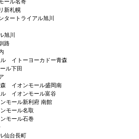
ンモール名寄
プリ新札幌
ガセンタートライアル旭川
ール旭川
ン釧路
内
セル　イトーヨーカドー青森
ンモール下田
ア
の森　イオンモール盛岡南
セル　イオンモール富谷
オンモール新利府 南館
オンモール名取
オンモール石巻
台
ール仙台長町