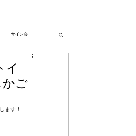
びとづかんの本
グッズ販売情報
More
サイン会
ーン
トイ
しかご
します！