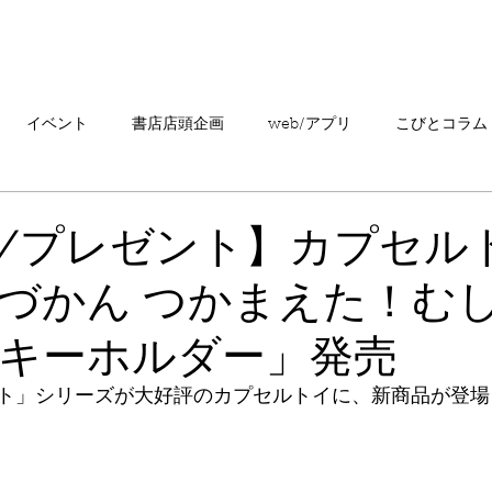
「こびとづかん」とは？
ニュース
コビト紹介
こ
イベント
書店店頭企画
web/アプリ
こびとコラム
売情報
20周年
カプセルトイ
読者の声
キャンペ
/プレゼント】カプセル
づかん つかまえた！む
こびとづかんの町つるぎ
キーホルダー」発売
ト」シリーズが大好評のカプセルトイに、新商品が登場