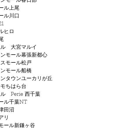
オンモール春日部
モール上尾
モール川口
21
マルヒロ
尾
セル　大宮マルイ
オンモール幕張新都心
ラスモール松戸
オンモール船橋
オンタウンユーカリが丘
ニモちはら台
　Perie 西千葉
モール千葉NT
ア津田沼
ピアリ
ロスモール新鎌ヶ谷