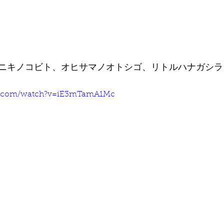
ニキノコビト、オヒサマノオトシゴ、リトルハナガシラ
e.com/watch?v=iE3mTamA1Mc