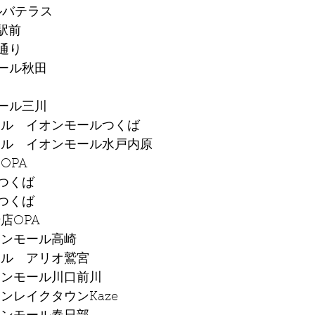
ルバテラス
台駅前
央通り
モール秋田
モール三川
セル　イオンモールつくば
セル　イオンモール水戸内原
OPA
スつくば
エつくば
店OPA
オンモール高崎
セル　アリオ鷲宮
オンモール川口前川
ンレイクタウンKaze