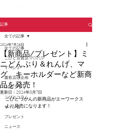
記事
全ての記事
2024年7月26日
全ての記事
【新商品/プレゼント】ミ
こびと百貨店/POPUP
ニどんぶり＆れんげ、マ
イベント
グ、キーホルダーなど新商
書店店頭企画
品を発売！
web/アプリ
更新日：
2024年8月7日
こびとコラム
こびとづかんの新商品がエーワークス
より発売になります！
サイン会
プレゼント
ニュース