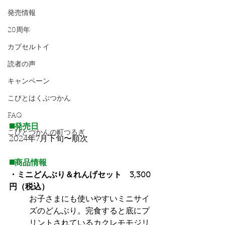
発売情報
20周年
カプセルトイ
読者の声
キャンペーン
こびとはくぶつかん
FAQ
◼️発売日
こびとづかんの町つるぎ
2024年7月下旬〜順次
◼️商品情報
・ミニどんぶり＆れんげセット　3,300
円（税込）
お子さまにも使いやすいミニサイ
ズのどんぶり。完食すると底にプ
リントされているカクレモモジリ