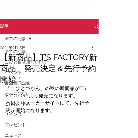
記事
全ての記事
2024年9月13日
全ての記事
【新商品】T’S FACTORY新
こびと百貨店/POPUP
商品、発売決定＆先行予約
イベント
開始！
書店店頭企画
「こびとづかん」の秋の新商品がT’S 
web/アプリ
FACTORYより発売になります。
本日よりメーカーサイトにて、先行予
こびとコラム
約が開始になります。
サイン会
プレゼント
ニュース