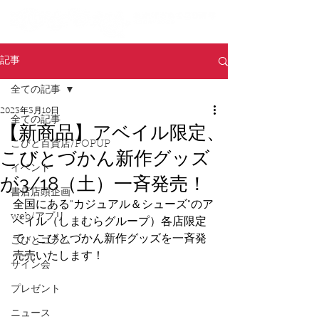
記事
全ての記事
2023年3月10日
全ての記事
【新商品】アベイル限定、
こびと百貨店/POPUP
こびとづかん新作グッズ
イベント
が3/18（土）一斉発売！
書店店頭企画
全国にある"カジュアル＆シューズ"のア
web/アプリ
ベイル（しまむらグループ）各店限定
で、こびとづかん新作グッズを一斉発
こびとコラム
売売いたします！
サイン会
プレゼント
ニュース