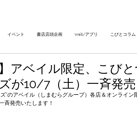
「こびとづかん」とは？
ニュース
コビト紹介
こ
イベント
書店店頭企画
web/アプリ
こびとコラム
売情報
20周年
カプセルトイ
読者の声
キャンペ
】アベイル限定、こびと
ズが10/7（土）一斉発売
こびとづかんの町つるぎ
ーズ"のアベイル（しまむらグループ）各店＆オンライン
一斉発売いたします！