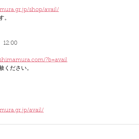
ura.gr.jp/shop/avail/
す。
12:00
-shimamura.com/?b=avail
赦ください。
ura.gr.jp/avail/