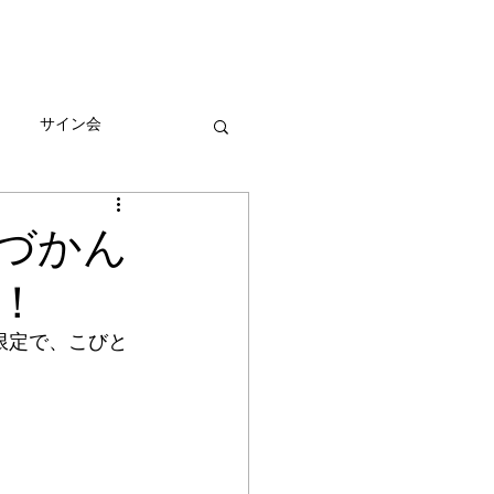
びとづかんの本
グッズ販売情報
More
サイン会
ーン
づかん
！
限定で、こびと