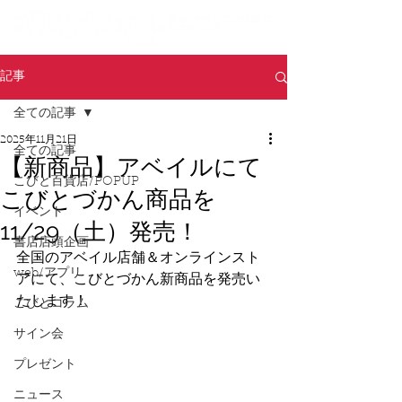
記事
全ての記事
2025年11月21日
全ての記事
【新商品】アベイルにて
こびと百貨店/POPUP
こびとづかん商品を
イベント
11/29（土）発売！
書店店頭企画
全国のアベイル店舗＆オンラインスト
web/アプリ
アにて、こびとづかん新商品を発売い
たします！
こびとコラム
サイン会
プレゼント
ニュース