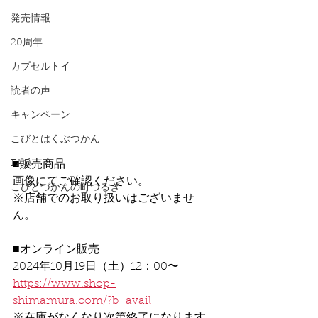
発売情報
20周年
カプセルトイ
読者の声
キャンペーン
こびとはくぶつかん
FAQ
■販売商品
画像にてご確認ください。
こびとづかんの町つるぎ
※店舗でのお取り扱いはございませ
ん。
■オンライン販売
2024年10月19日（土）12：00〜
https://www.shop-
shimamura.com/?b=avail