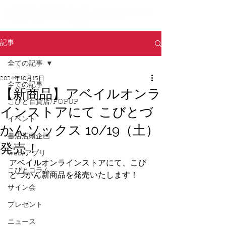
記事
全ての記事
2024年10月15日
全ての記事
【新商品】アベイルオンラ
こびと百貨店/POPUP
インストアにて こびとづ
イベント
かんソックス 10/19（土）
書店店頭企画
発売！
web/アプリ
アベイルオンラインストアにて、こび
こびとコラム
とづかん新商品を発売いたします！
サイン会
プレゼント
ニュース