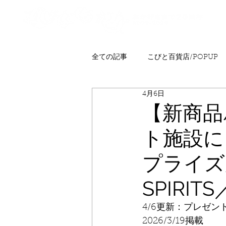
全ての記事
こびと百貨店/POPUP
4月6日
プレゼント
ニュース
発
【新商品
ト施設に
こびとはくぶつかん
FAQ
プライズが
SPIRI
4/6更新：プレゼ
2026/3/19掲載