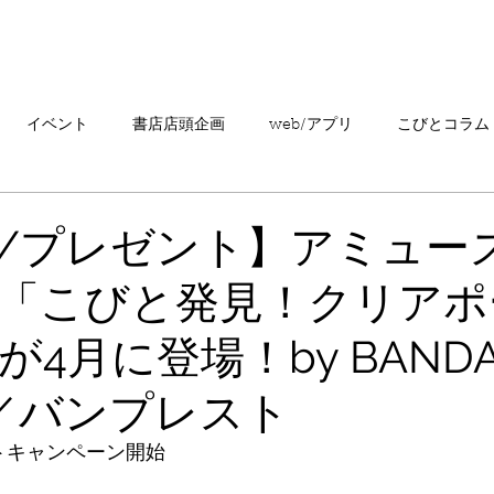
「こびとづかん」とは？
ニュース
コビト紹介
こ
イベント
書店店頭企画
web/アプリ
こびとコラム
売情報
20周年
カプセルトイ
読者の声
キャンペ
/プレゼント】アミュー
「こびと発見！クリアポ
こびとづかんの町つるぎ
4月に登場！by BANDA
TS／バンプレスト
ントキャンペーン開始