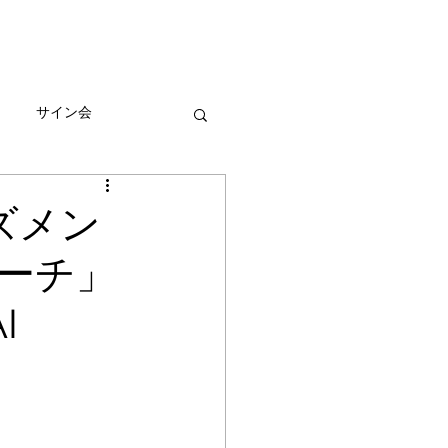
びとづかんの本
グッズ販売情報
More
サイン会
ーン
ズメン
ーチ」
I