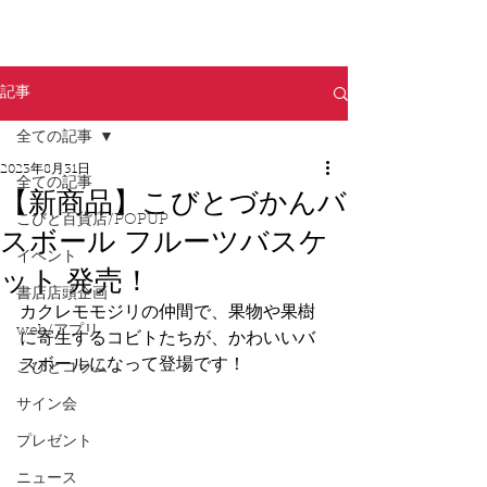
記事
全ての記事
2023年8月31日
全ての記事
【新商品】こびとづかんバ
こびと百貨店/POPUP
スボール フルーツバスケ
イベント
ット 発売！
書店店頭企画
カクレモモジリの仲間で、果物や果樹
web/アプリ
に寄生するコビトたちが、かわいいバ
スボールになって登場です！
こびとコラム
サイン会
プレゼント
ニュース