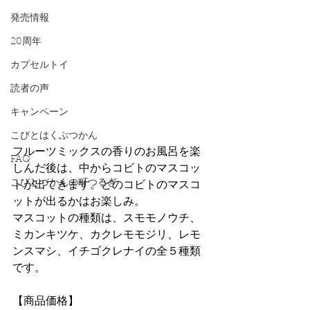
発売情報
20周年
カプセルトイ
読者の声
キャンペーン
こびとはくぶつかん
フルーツミックスの香りのお風呂を楽
FAQ
しんだ後は、中からコビトのマスコッ
こびとづかんの町つるぎ
トが出てきます。どのコビトのマスコ
ットが出るかはお楽しみ。
マスコットの種類は、スモモノウチ、
ミカンキツケ、カクレモモジリ、レモ
ンスマシ、イチゴクレナイの全５種類
です。
【商品価格】