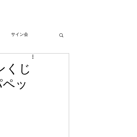
びとづかんの本
グッズ販売情報
More
サイン会
ーン
ンくじ
パペッ