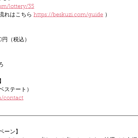
om/lottery/35
流れはこちら 
https://beskuzi.com/guide
 ）
00円（税込）
ろ
】
ベステート）
m/contact
ペーン】