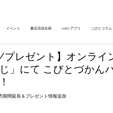
「こびとづかん」とは？
ニュース
コビト紹介
こ
イベント
書店店頭企画
web/アプリ
こびとコラム
売情報
20周年
カプセルトイ
読者の声
キャンペ
/プレゼント】オンライ
じ」にて こびとづかん
こびとづかんの町つるぎ
！
新：販売期間延長＆プレゼント情報追加