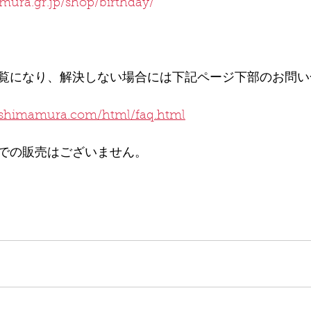
mura.gr.jp/shop/birthday/
覧になり、解決しない場合には下記ページ下部のお問い
-shimamura.com/html/faq.html
での販売はございません。