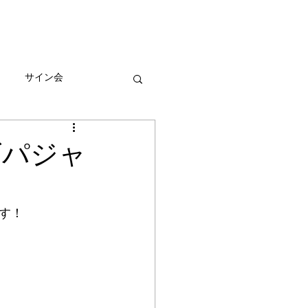
びとづかんの本
グッズ販売情報
More
サイン会
ーン
ズパジャ
す！