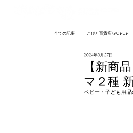
全ての記事
こびと百貨店/POPUP
2024年9月27日
プレゼント
ニュース
発
【新商品
マ２種 
こびとはくぶつかん
FAQ
ベビー・子ども用品