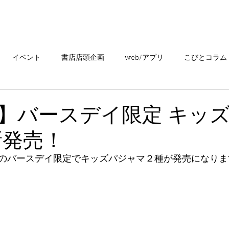
「こびとづかん」とは？
ニュース
コビト紹介
こ
イベント
書店店頭企画
web/アプリ
こびとコラム
売情報
20周年
カプセルトイ
読者の声
キャンペ
】バースデイ限定 キッ
新発売！
こびとづかんの町つるぎ
のバースデイ限定
でキッズパジャマ２種が発売になりま