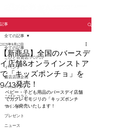
記事
全ての記事
2025年9月12日
全ての記事
【新商品】全国のバースデ
こびと百貨店/POPUP
イ店舗&オンラインストア
イベント
で「キッズポンチョ」を
書店店頭企画
9/13発売！
web/アプリ
ベビー・子ども用品のバースデイ店舗
こびとコラム
でカクレモモジリの「キッズポンチ
ョ」
を発売いたします！
サイン会
プレゼント
ニュース