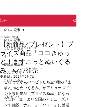
記事
全ての記事
2024年5月13日
全ての記事
【新商品/プレゼント】プ
こびと百貨店/POPUP
ライズ商品「ココぎゅっ
イベント
と！ますこっとぬいぐる
書店店頭企画
み」5/17発売！
web/アプリ
更新日：
2024年8月7日
こびとコラム
こびとづかんのコビトたち全5種の『ま
すこっとぬいぐるみ』がアミューズメ
サイン会
ント専用景品（プライズ商品）になっ
プレゼント
て5/17（金）より全国のアミューズメ
ント施設「ナムコ」「ソユー」に登場
ニュース