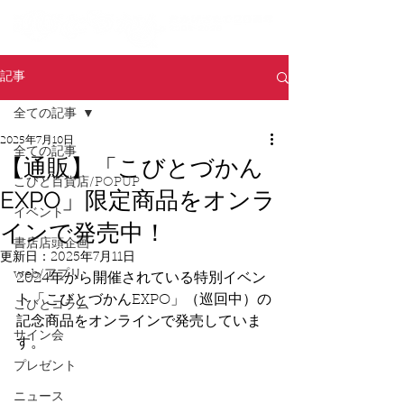
記事
全ての記事
2025年7月10日
全ての記事
【通販】「こびとづかん
こびと百貨店/POPUP
EXPO」限定商品をオンラ
イベント
インで発売中！
書店店頭企画
更新日：
2025年7月11日
web/アプリ
2024年から開催されている特別イベン
ト「こびとづかんEXPO」（巡回中）の
こびとコラム
記念商品をオンラインで発売していま
サイン会
す。
プレゼント
ニュース