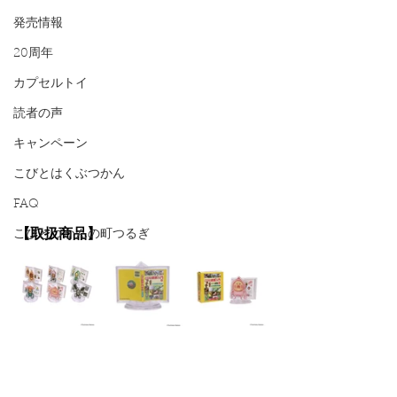
発売情報
20周年
カプセルトイ
読者の声
キャンペーン
こびとはくぶつかん
FAQ
【取扱商品】
こびとづかんの町つるぎ