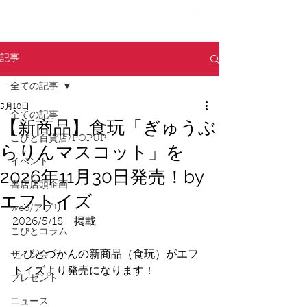
記事
全ての記事
5月18日
全ての記事
【新商品】食玩「ぎゅうぶ
こびと百貨店/POPUP
らりんマスコット」を
イベント
2026年11月30日発売！by
書店店頭企画
エフトイズ
web/アプリ
2026/5/18　掲載
こびとコラム
こびとづかんの新商品（食玩）がエフ
サイン会
トイズより発売になります！
プレゼント
ニュース