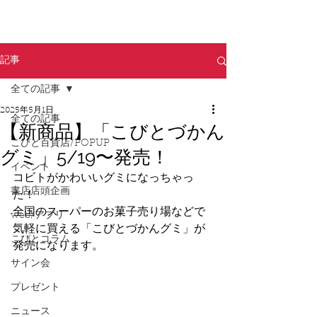
記事
全ての記事
2025年5月1日
全ての記事
【新商品】「こびとづかん
こびと百貨店/POPUP
グミ」5/19〜発売！
イベント
コビトがかわいいグミになっちゃっ
書店店頭企画
た！
全国のスーパーのお菓子売り場などで
web/アプリ
気軽に買える「こびとづかんグミ」が
こびとコラム
発売になります。
サイン会
プレゼント
ニュース