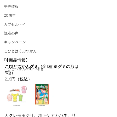
発売情報
20周年
カプセルトイ
読者の声
キャンペーン
こびとはくぶつかん
FAQ
【商品情報】
こびとづかんグミ（
全1種 ※グミの形は
こびとづかんの町つるぎ
3種）
216円（税込）
カクレモモジリ、ホトケアカバネ、リ