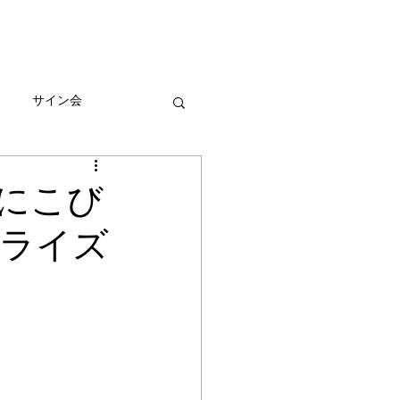
びとづかんの本
グッズ販売情報
More
サイン会
ーン
にこび
ライズ