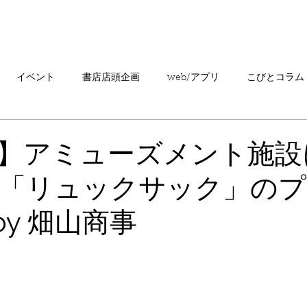
「こびとづかん」とは？
ニュース
コビト紹介
こ
イベント
書店店頭企画
web/アプリ
こびとコラム
売情報
20周年
カプセルトイ
読者の声
キャンペ
】アミューズメント施設
「リュックサック」のプ
こびとづかんの町つるぎ
 by 畑山商事