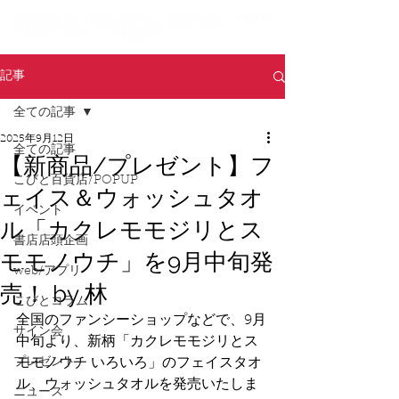
記事
全ての記事
2025年9月12日
全ての記事
【新商品/プレゼント】フ
こびと百貨店/POPUP
ェイス＆ウォッシュタオ
イベント
ル「カクレモモジリとス
書店店頭企画
モモノウチ」を9月中旬発
web/アプリ
売！ by 林
こびとコラム
全国のファンシーショップなどで、9月
サイン会
中旬より、新柄「カクレモモジリとス
プレゼント
モモノウチ いろいろ」のフェイスタオ
ル、ウォッシュタオルを発売いたしま
ニュース