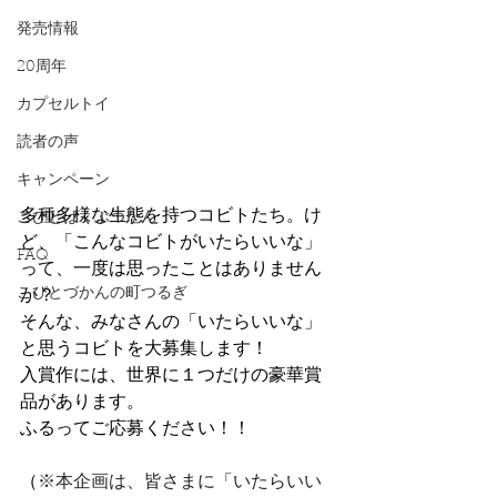
発売情報
20周年
カプセルトイ
読者の声
キャンペーン
多種多様な生態を持つコビトたち。け
こびとはくぶつかん
ど、「こんなコビトがいたらいいな」
FAQ
って、一度は思ったことはありません
こびとづかんの町つるぎ
か？
そんな、みなさんの「いたらいいな」
と思うコビトを大募集します！
入賞作には、世界に１つだけの豪華賞
品があります。
ふるってご応募ください！！
（
※本企画は、皆さまに「いたらいい