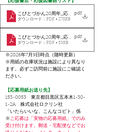
【応援書店・応援図書館リスト】
.pdf
こびとづかん20周年_応援書店リスト0701
ダウンロード：PDF • 278KB
.pdf
こびとづかん20周年_応援図書館リスト0709
ダウンロード：PDF • 53KB
※2026年7月9日時点（随時更新）
※用紙の在庫状況は施設により異なり
ます。必ずご訪問前に施設にご確認く
ださい。
【応募用紙お送り先】
153-0053　東京都目黒区五本木1-30-
1-2A　株式会社ロクリン社
「いたらいいな、こんなコビト」係
※
ご応募は「実物の応募用紙」でのみ
受け付けます。郵送・宅配便などでお