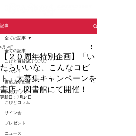
記事
全ての記事
6月30日
全ての記事
【２０周年特別企画】「い
こびと百貨店/POPUP
たらいいな、こんなコビ
イベント
ト」大募集キャンペーンを
書店店頭企画
書店・図書館にて開催！
web/アプリ
更新日：
7月14日
こびとコラム
サイン会
プレゼント
ニュース