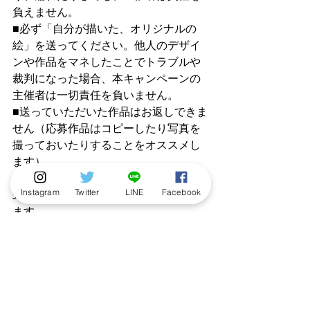
負えません。
■必ず「自分が描いた、オリジナルの
絵」を送ってください。他人のデザイ
ンや作品をマネしたことでトラブルや
裁判になった場合、本キャンペーンの
主催者は一切責任を負いません。
■送っていただいた作品はお返しできま
せん（応募作品はコピーしたり写真を
撮っておいたりすることをオススメし
ます）。
■応募作品の著作権は、ご応募時点で株
Instagram
Twitter
LINE
Facebook
式会社ロクリン社に帰属するものとし
ます。
■採用作品および応募作品は、弊社が発
行する出版物、Webサイト、公式
SNS、および関連するプロモーション
活動において、無償かつ自由に利用で
きるものとします。