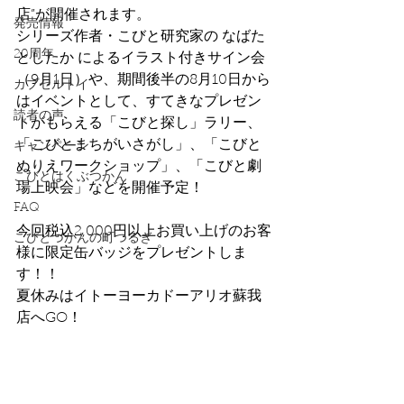
店”が開催されます。
発売情報
シリーズ作者・こびと研究家の なばた
20周年
としたか によるイラスト付きサイン会
（9月1日）や、期間後半の8月10日から
カプセルトイ
はイベントとして、すてきなプレゼン
読者の声
トがもらえる「こびと探し」ラリー、
「こびとまちがいさがし」、「こびと
キャンペーン
ぬりえワークショップ」、「こびと劇
こびとはくぶつかん
場上映会」などを開催予定！
FAQ
今回税込2,000円以上お買い上げのお客
こびとづかんの町つるぎ
様に限定缶バッジをプレゼントしま
す！！
夏休みはイトーヨーカドーアリオ蘇我
店へGO！