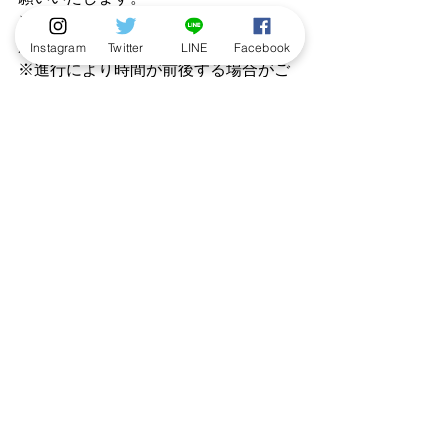
※整理券に記載された時間に会場にお
越しください。
Instagram
Twitter
LINE
Facebook
※進行により時間が前後する場合がご
ざいます。
■お問い合わせ先
イトーヨーカドーアリオ蘇我店
TEL: 043-268-7511
https://stores.itoyokado.co.jp/230
サイン会
ニュース
こびと百貨店/POPUP
サイン会