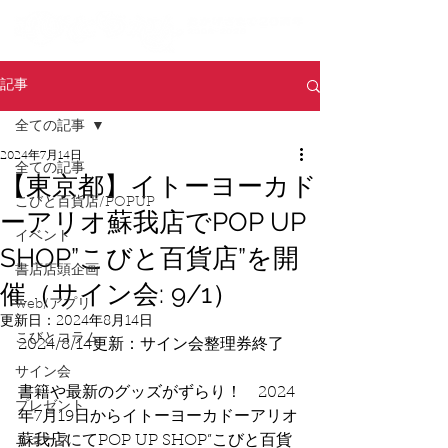
記事
全ての記事
2024年7月14日
全ての記事
【東京都】イトーヨーカド
こびと百貨店/POPUP
ーアリオ蘇我店でPOP UP
イベント
SHOP”こびと百貨店”を開
書店店頭企画
催（サイン会: 9/1）
web/アプリ
更新日：
2024年8月14日
こびとコラム
2024/8/14更新：サイン会整理券終了
サイン会
書籍や最新のグッズがずらり！　2024
プレゼント
年7月19日からイトーヨーカドーアリオ
蘇我店にてPOP UP SHOP”こびと百貨
ニュース