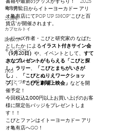
書籍や最新のグッズがずらり！　2025
発売情報
年9月12日からイトーヨーカドー アリ
オ亀有店にてPOP UP SHOP”こびと百
20周年
貨店”が開催されます。
カプセルトイ
シリーズ作者・こびと研究家の なばた
読者の声
としたか による
イラスト付きサイン会
キャンペーン
（9月20日）
や、イベントとして、
すて
きなプレゼントがもらえる「こびと探
こびとはくぶつかん
し」ラリー
、
「こびとまちがいさが
FAQ
し」
、
「こびとぬりえワークショッ
こびとづかんの町つるぎ
プ」
、
「こびと劇場上映会」
などを開
催予定！
今回税込
2,000
円以上お買い上げのお客
様に限定缶バッジをプレゼントしま
す！！
こびとファンはイトーヨーカドー アリ
オ亀有店へGO！