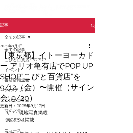
記事
全ての記事
2025年9月1日
全ての記事
【東京都】イトーヨーカド
こびと百貨店/POPUP
ー アリオ亀有店でPOP UP
イベント
SHOP”こびと百貨店”を
書店店頭企画
9/12（金）〜開催（サイン
web/アプリ
会: 9/20）
こびとコラム
更新日：
2025年9月17日
サイン会
9/17：現地写真掲載
2025/9/1掲載
プレゼント
ニュース