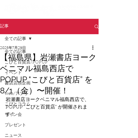
記事
全ての記事
2025年7月29日
全ての記事
【福島県】岩瀬書店ヨーク
こびと百貨店/POPUP
ベニマル福島西店で
イベント
POPUP "こびと百貨店” を
書店店頭企画
8/1（金）〜開催！
web/アプリ
岩瀬書店ヨークベニマル福島西店で、
こびとコラム
POPUP "こびと百貨店” が開催されま
す！
サイン会
プレゼント
ニュース