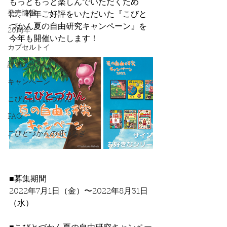
もっともっと楽しんでいただくため
発売情報
に、昨年ご好評をいただいた『こびと
づかん夏の自由研究キャンペーン』を
20周年
今年も開催いたします！
カプセルトイ
読者の声
キャンペーン
こびとはくぶつかん
FAQ
こびとづかんの町つるぎ
■募集期間
2022年7月1日（金）〜2022年8月31日
（水）