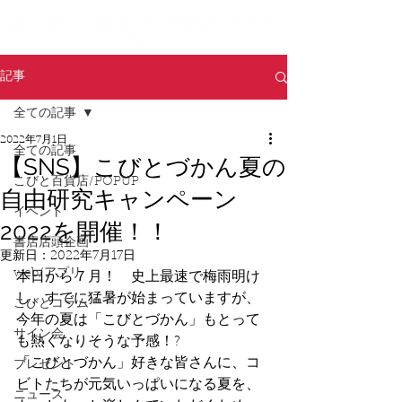
記事
全ての記事
2022年7月1日
全ての記事
【SNS】こびとづかん夏の
こびと百貨店/POPUP
自由研究キャンペーン
イベント
2022を開催！！
書店店頭企画
更新日：
2022年7月17日
web/アプリ
本日から７月！　史上最速で梅雨明け
し、すでに猛暑が始まっていますが、
こびとコラム
今年の夏は「こびとづかん」もとって
サイン会
も熱くなりそうな予感！?
「こびとづかん」好きな皆さんに、コ
プレゼント
ビトたちが元気いっぱいになる夏を、
ニュース