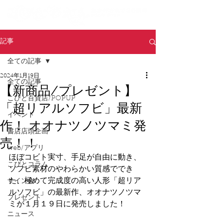
記事
全ての記事
2024年1月19日
全ての記事
【新商品/プレゼント】
こびと百貨店/POPUP
「超リアルソフビ」最新
イベント
作！ オオナツノツマミ発
書店店頭企画
売！！
web/アプリ
ほぼコビト実寸、手足が自由に動き、
こびとコラム
ソフビ素材のやわらかい質感ででき
た、極めて完成度の高い人形「超リア
サイン会
ルソフビ」の最新作、オオナツノツマ
プレゼント
ミが１月１９日に発売しました！
ニュース