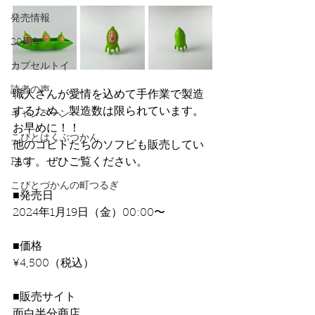
発売情報
20周年
カプセルトイ
読者の声
職人さんが愛情を込めて手作業で製造
するため、製造数は限られています。
キャンペーン
お早めに！！
こびとはくぶつかん
他のコビトたちのソフビも販売してい
ます。ぜひご覧ください。
FAQ
こびとづかんの町つるぎ
■発売日
2024年1月19日（金）00:00〜
■価格
¥4,500（税込）
■販売サイト
面白半分商店