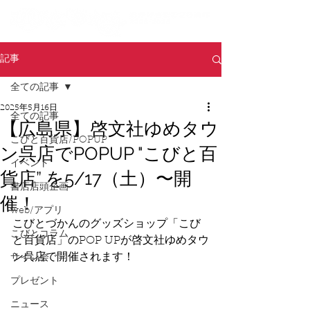
記事
全ての記事
2025年5月16日
全ての記事
【広島県】啓文社ゆめタウ
こびと百貨店/POPUP
ン呉店でPOPUP "こびと百
イベント
貨店” を5/17（土）〜開
書店店頭企画
催！
web/アプリ
こびとづかんのグッズショップ「こび
こびとコラム
と百貨店」のPOP UPが啓文社ゆめタウ
ン呉店で開催されます！
サイン会
プレゼント
ニュース