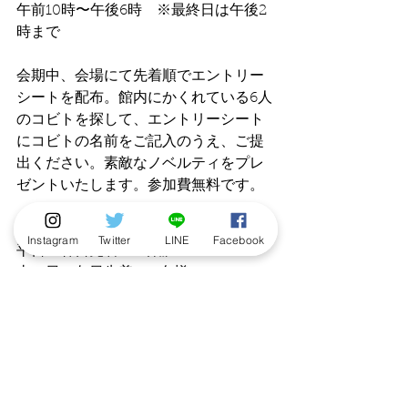
午前10時〜午後6時　※最終日は午後2
時まで
会期中、会場にて先着順でエントリー
シートを配布。館内にかくれている6人
のコビトを探して、エントリーシート
にコビトの名前をご記入のうえ、ご提
出ください。素敵なノベルティをプレ
ゼントいたします。参加費無料です。
＜参加人教＞
Instagram
Twitter
LINE
Facebook
平日：各日先着100名檬
土・日：各日先着200名様
＜参加受付＞
B1階on the Corner（京王こびと百貨
店　会場）
■お問い合わせ先