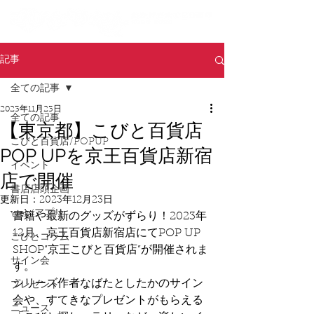
記事
全ての記事
2023年11月23日
全ての記事
【東京都】こびと百貨店
こびと百貨店/POPUP
POP UPを京王百貨店新宿
イベント
店で開催
書店店頭企画
更新日：
2023年12月23日
web/アプリ
書籍や最新のグッズがずらり！2023年
12月、京王百貨店新宿店にてPOP UP 
こびとコラム
SHOP”京王こびと百貨店”が開催されま
サイン会
す。
シリーズ作者なばたとしたかのサイン
プレゼント
会や、すてきなプレゼントがもらえる
ニュース