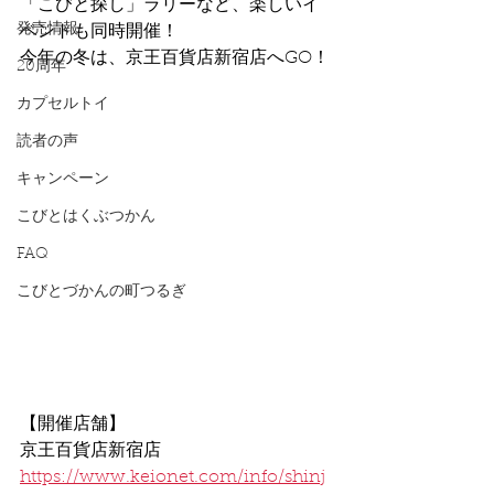
「こびと探し」ラリーなど、楽しいイ
発売情報
ベントも同時開催！
今年の冬は、京王百貨店新宿店へGO！
20周年
カプセルトイ
読者の声
キャンペーン
こびとはくぶつかん
FAQ
こびとづかんの町つるぎ
【開催店舗】
京王百貨店新宿店
https://www.keionet.com/info/shinj