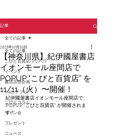
記事
全ての記事
2025年10月30日
全ての記事
【神奈川県】紀伊國屋書店
こびと百貨店/POPUP
イオンモール座間店で
イベント
POPUP "こびと百貨店” を
書店店頭企画
11/11（火）〜開催！
web/アプリ
紀伊國屋書店イオンモール座間店で、
こびとコラム
POPUP "こびと百貨店” が開催されま
す！
サイン会
プレゼント
ニュース