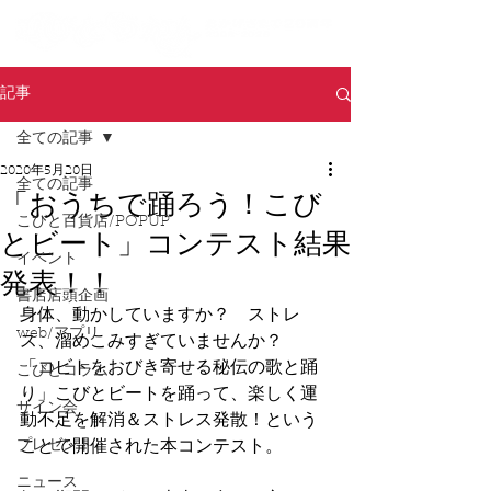
記事
全ての記事
2020年5月20日
全ての記事
「おうちで踊ろう！こび
こびと百貨店/POPUP
とビート」コンテスト結果
イベント
発表！！
書店店頭企画
身体、動かしていますか？　ストレ
web/アプリ
ス、溜めこみすぎていませんか？
「コビトをおびき寄せる秘伝の歌と踊
こびとコラム
り」こびとビートを踊って、楽しく運
サイン会
動不足を解消＆ストレス発散！という
プレゼント
ことで開催された本コンテスト。
ニュース