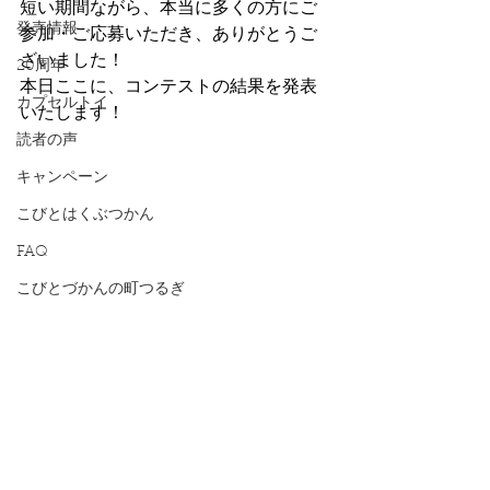
短い期間ながら、本当に多くの方にご
発売情報
参加・ご応募いただき、ありがとうご
ざいました！
20周年
本日ここに、コンテストの結果を発表
カプセルトイ
いたします！
読者の声
キャンペーン
こびとはくぶつかん
FAQ
こびとづかんの町つるぎ