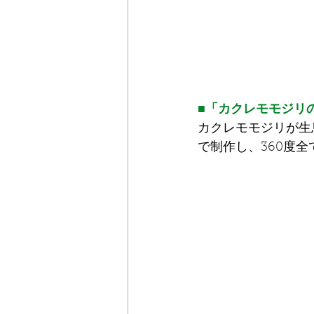
■「カクレモモジリ
カクレモモジリが⽣
で制作し、360度