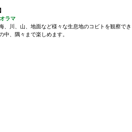
】
ジオラマ
海、川、⼭、地⾯など様々な⽣息地のコビトを観察でき
の中、隅々まで楽しめます。