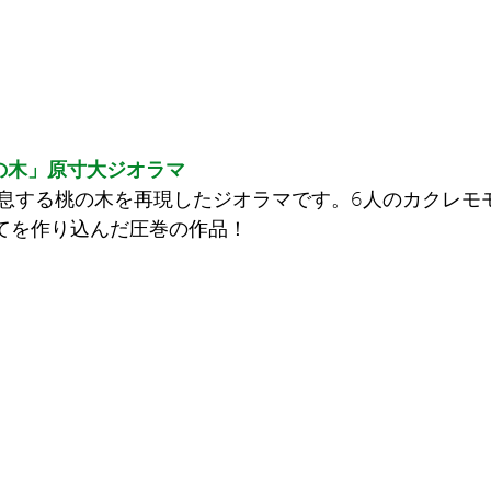
の⽊」原⼨⼤ジオラマ
息する桃の⽊を再現したジオラマです。6⼈のカクレモ
全てを作り込んだ圧巻の作品！