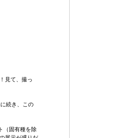
！⾒て、撮っ
トに続き、この
ト（固有種を除