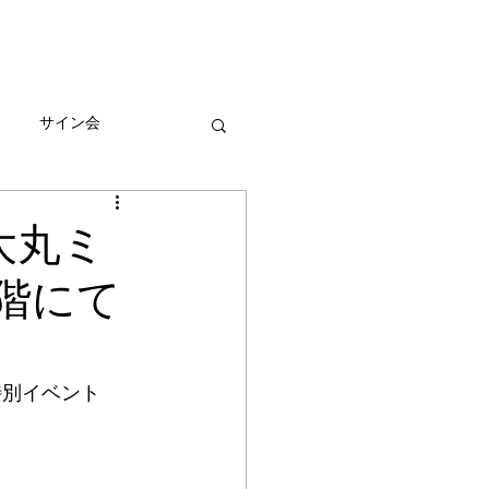
びとづかんの本
グッズ販売情報
More
サイン会
ーン
大丸ミ
階にて
特別イベント