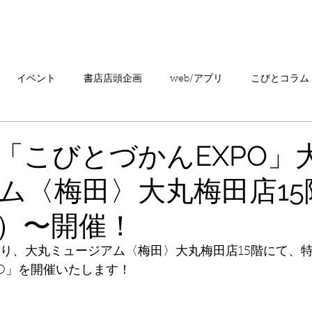
「こびとづかん」とは？
ニュース
コビト紹介
こ
イベント
書店店頭企画
web/アプリ
こびとコラム
売情報
20周年
カプセルトイ
読者の声
キャンペ
「こびとづかんEXPO」
ム〈梅田〉大丸梅田店15
こびとづかんの町つるぎ
金）〜開催！
(金)より、大丸ミュージアム〈梅田〉大丸梅田店15階にて、
PO」を開催いたします！