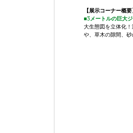
【展⽰コーナー概要
■3メートルの巨⼤
⼤⽣態図を⽴体化！
や、草⽊の隙間、砂