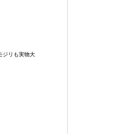
モジリも実物⼤