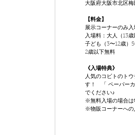
大阪府大阪市北区梅田3
【料金】
展⽰コーナーのみ入
入場料：大人（13歳
子ども（3〜12歳）
2歳以下無料
《入場特典》
人気のコビトのトウ
す！　「 ペーパー
でください♪ 
※無料入場の場合は
※物販コーナーへの