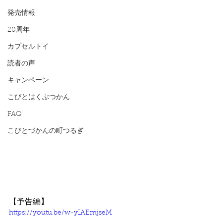
発売情報
20周年
カプセルトイ
読者の声
キャンペーン
こびとはくぶつかん
FAQ
こびとづかんの町つるぎ
【予告編】
https://youtu.be/w-yIAEmjseM