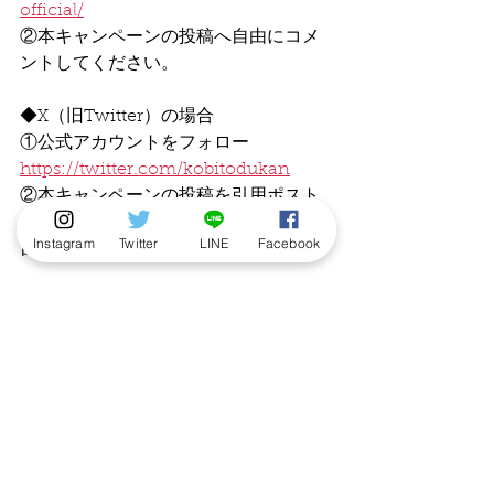
official/
②本キャンペーンの投稿へ自由にコメ
ントしてください。
◆X（旧Twitter）の場合
①公式アカウントをフォロー
https://twitter.com/kobitodukan
②本キャンペーンの投稿を引用ポスト
し、 
#こびとづかん
 ハッシュタグと、
Instagram
Twitter
LINE
Facebook
自由なコメントを投稿してください。
締切は2025年5月18日（日）。
※アカウントを公開状態にしてご応募
ください
※InstagramとTwitterで合計で２名様
になります。
※賞品の発送先は日本国内に限ります
ので、予めご了承ください。