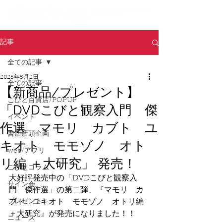
記事
全ての記事
2025年5月2日
全ての記事
【新商品/プレゼント】
こびと百貨店/POPUP
「DVDこびと観察入門 傑
イベント
作選 マモリ カブト ユ
書店店頭企画
キオト モモゾノ オト
web/アプリ
リ編 ＋大研究」 発売！
こびとコラム
大好評発売中の「DVDこびと観察入
サイン会
門　傑作選」の第二弾、『マモリ　カ
プレゼント
ブト　ユキオト　モモゾノ　オトリ編 
＋大研究』が発売になりました！！
ニュース