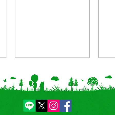
【開催中止】岐阜県・イオン
【新
モール各務原インターにて
ュー