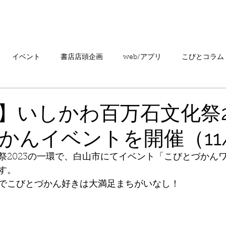
「こびとづかん」とは？
ニュース
コビト紹介
こ
イベント
書店店頭企画
web/アプリ
こびとコラム
売情報
20周年
カプセルトイ
読者の声
キャンペ
】いしかわ百万石文化祭2
かんイベントを開催（11
こびとづかんの町つるぎ
祭2023の一環で、白山市にてイベント「こびとづかん
す。
でこびとづかん好きは大満足まちがいなし！