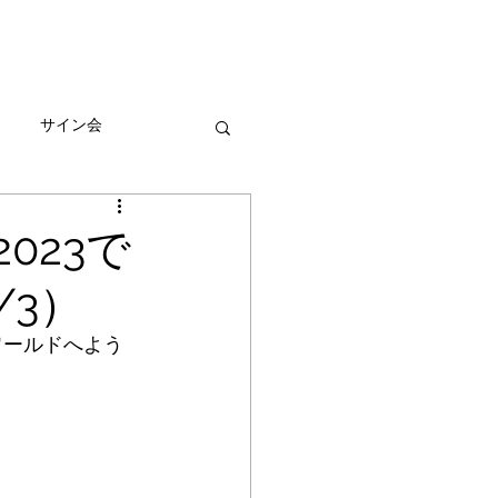
びとづかんの本
グッズ販売情報
More
サイン会
ーン
023で
/3）
ワールドへよう