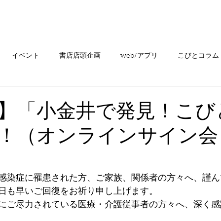
「こびとづかん」とは？
ニュース
コビト紹介
こ
イベント
書店店頭企画
web/アプリ
こびとコラム
売情報
20周年
カプセルトイ
読者の声
キャンペ
】「小金井で発見！こび
！（オンラインサイン会
こびとづかんの町つるぎ
感染症に罹患された方、ご家族、関係者の方々へ、謹ん
日も早いご回復をお祈り申し上げます。
にご尽力されている医療・介護従事者の方々へ、深く感