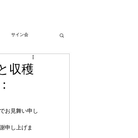
びとづかんの本
グッズ販売情報
More
サイン会
ーン
と収穫
：
でお見舞い申し
謝申し上げま