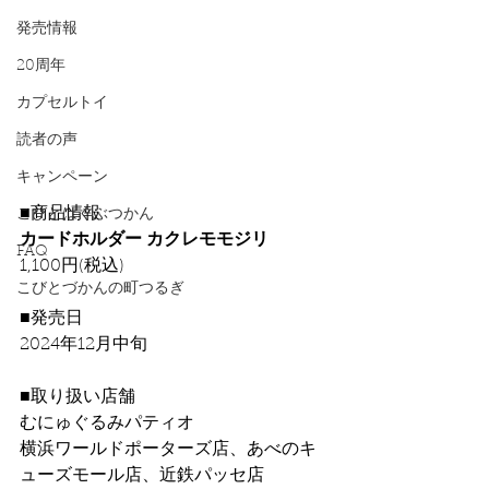
発売情報
20周年
カプセルトイ
読者の声
キャンペーン
■商品情報
こびとはくぶつかん
カードホルダー カクレモモジリ 
FAQ
1,100円(税込)
こびとづかんの町つるぎ
■発売日
2024年12月中旬
■取り扱い店舗
むにゅぐるみパティオ
横浜ワールドポーターズ店、あべのキ
ューズモール店、近鉄パッセ店