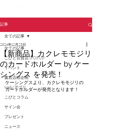
記事
全ての記事
2024年12月23日
全ての記事
【新商品】カクレモモジリ
こびと百貨店/POPUP
のカードホルダー by ケー
イベント
シングス を発売！
書店店頭企画
ケーシングスより、カクレモモジリの
web/アプリ
カードホルダーが
発売となります！
こびとコラム
サイン会
プレゼント
ニュース