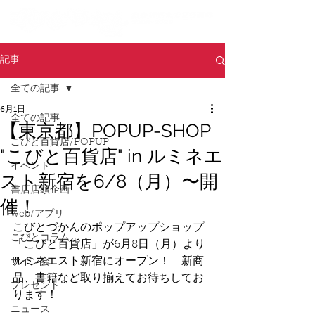
記事
全ての記事
6月1日
全ての記事
【東京都】POPUP-SHOP
こびと百貨店/POPUP
"こびと百貨店" in ルミネエ
イベント
スト新宿を6/8（月）〜開
書店店頭企画
催！
web/アプリ
こびとづかんのポップアップショップ
こびとコラム
「こびと百貨店」が6月8日（月）より
ルミネエスト新宿にオープン！　新商
サイン会
品、書籍など取り揃えてお待ちしてお
プレゼント
ります！
ニュース