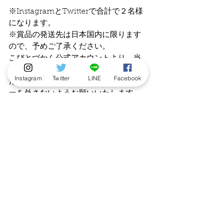
※InstagramとTwitterで合計で２名様
になります。
※賞品の発送先は日本国内に限ります
ので、予めご了承ください。
こびとづかん公式アカウントより、当
選者へのみ7月下旬頃にDMでご連絡い
Instagram
Twitter
LINE
Facebook
たしますので、応募された方はフォロ
ーを外さないようお願いいたします。
（キャンペーン主催：株式会社ロクリ
ン社）
発売情報
ニュース
プレゼント