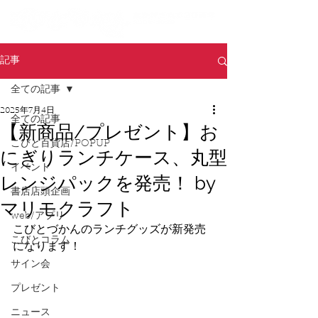
記事
全ての記事
2025年7月4日
全ての記事
【新商品/プレゼント】お
こびと百貨店/POPUP
にぎりランチケース、丸型
イベント
レンジパックを発売！ by
書店店頭企画
マリモクラフト
web/アプリ
こびとづかんのランチグッズが新発売
こびとコラム
になります！
サイン会
プレゼント
ニュース