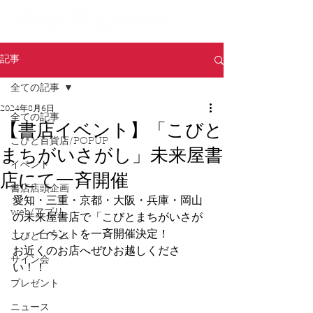
記事
全ての記事
2024年8月6日
全ての記事
【書店イベント】「こびと
こびと百貨店/POPUP
まちがいさがし」未来屋書
イベント
店にて一斉開催
書店店頭企画
愛知・三重・京都・大阪・兵庫・岡山
web/アプリ
の未来屋書店で「こびとまちがいさが
し」イベントを一斉開催決定！
こびとコラム
お近くのお店へぜひお越しくださ
サイン会
い！！
プレゼント
ニュース